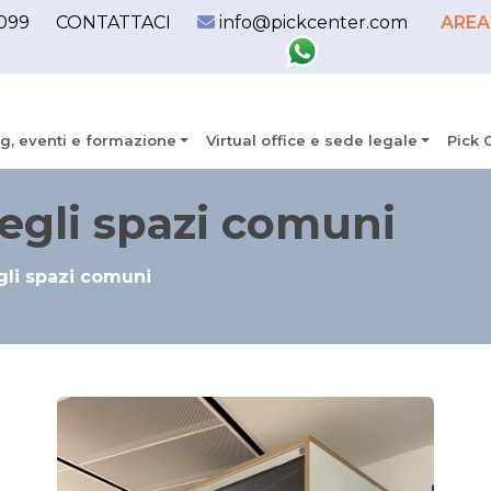
099
CONTATTACI
info@pickcenter.com
AREA
g, eventi e formazione
Virtual office e sede legale
Pick 
negli spazi comuni
gli spazi comuni