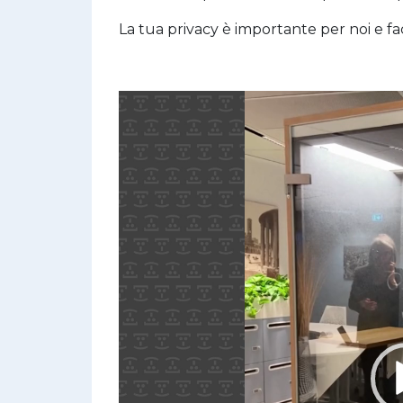
La tua privacy è importante per noi e f
V
i
d
e
o
P
l
a
y
e
r