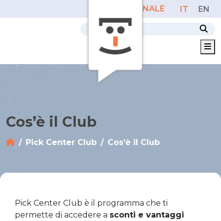
AREA PERSONALE
IT
EN
M
Cos’è il Club
Pick Center Club
Cos’è il Club
Pick Center Club è il programma che ti
permette di accedere a
sconti e vantaggi