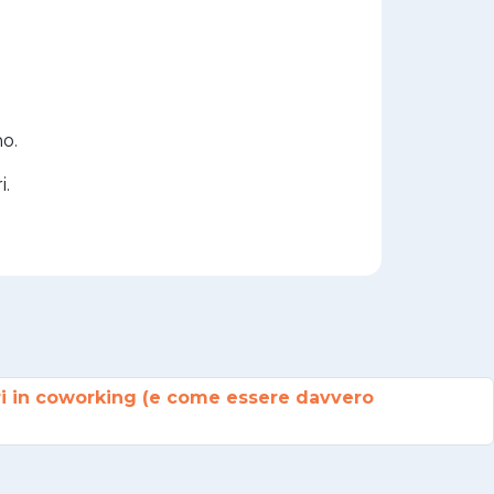
no.
i.
ori in coworking (e come essere davvero