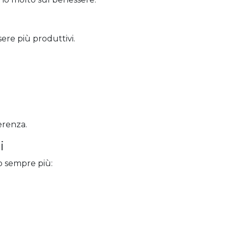
sere più produttivi.
erenza.
i
o sempre più: