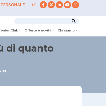
 PERSONALE
IT
Center Club
Offerte e novità
Chi siamo
iù di quanto
vità