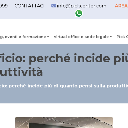
099
CONTATTACI
info@pickcenter.com
AREA
g, eventi e formazione
Virtual office e sede legale
Pick 
icio: perché incide p
uttività
cio: perché incide più di quanto pensi sulla produtti