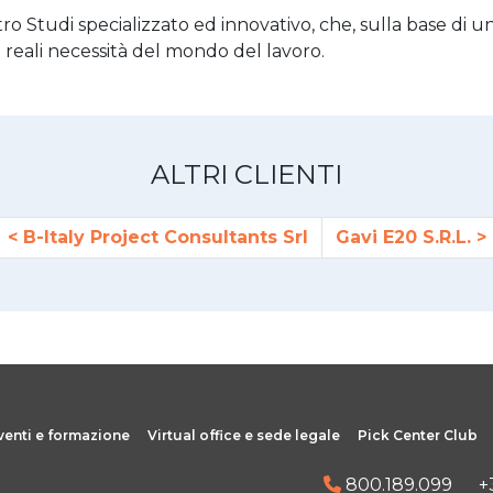
 Studi specializzato ed innovativo, che, sulla base di u
e reali necessità del mondo del lavoro.
ALTRI CLIENTI
B-Italy Project Consultants Srl
Gavi E20 S.R.L.
venti e formazione
Virtual office e sede legale
Pick Center Club
800.189.099
+