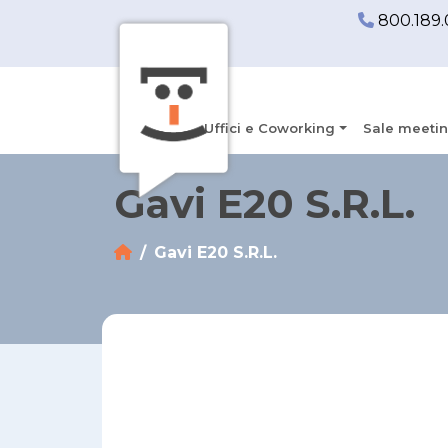
800.189.
Uffici e Coworking
Sale meetin
Gavi E20 S.R.L.
Gavi E20 S.R.L.