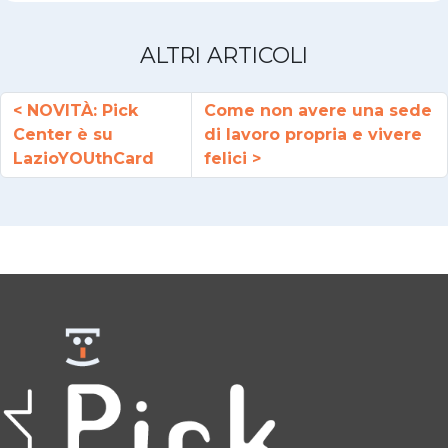
ALTRI ARTICOLI
NOVITÀ: Pick
Come non avere una sede
Center è su
di lavoro propria e vivere
LazioYOUthCard
felici