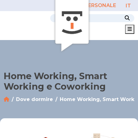
AREA PERSONALE
IT
M
Home Working, Smart
Working e Coworking
Dove dormire
Home Working, Smart Worki