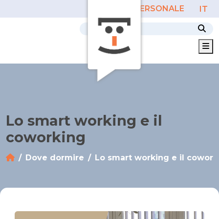
AREA PERSONALE
IT
M
Lo smart working e il
coworking
Dove dormire
Lo smart working e il cowork