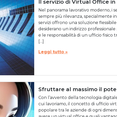
Il servizio di Virtual Office i
Nel panorama lavorativo moderno, i ser
sempre più rilevanza, specialmente i
servizi offrono una soluzione flessibi
desiderano un indirizzo professionale 
e le responsabilità di un ufficio fisico
[…]
Leggi tutto »
Sfruttare al massimo il poten
Con l’avvento della tecnologia digitale
cui lavoriamo, il concetto di ufficio v
popolare tra le aziende di ogni dimen
avere un virtual office e quali vanta