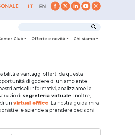
SONALE
IT
EN
Center Club
Offerte e novità
Chi siamo
ssibilità e vantaggi offerti da questa
l’opportunità di godere di un ambiente
nostri articoli informativi, analizziamo le
servizio di
segreteria virtuale
. Inoltre,
o di un
virtual office
. La nostra guida mira
onisti e le aziende a prendere decisioni